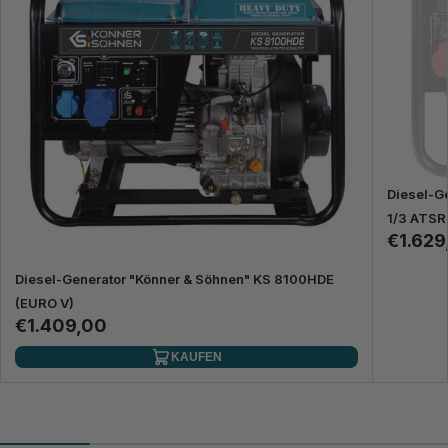
Diesel-G
1/3 ATSR
€1.629
Diesel-Generator "Könner & Söhnen" KS 8100HDE
(EURO V)
€1.409,00
KAUFEN