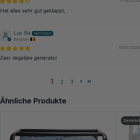
11/14/2025
Hat alles sehr gut geklappt,
Luc Ba
Belgium
11/07/2025
Zeer degelijke generator
1
2
3
Ähnliche Produkte
Demnäch