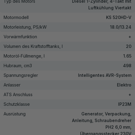
Typ des Motors
Diesel 1-Zylinder, 4-Takt mit
Luftkühlung Viertakt
Motormodell
KS 520HD-V
Motorleistung, PS/kW
18.0/13.24
Vorwärmfunktion
+
Volumen des Kraftstofftanks, l
20
Motoröl-Füllmenge, l
1.65
Hubraum, cm3
498
Spannungsregler
Intelligentes AVR-System
Anlasser
Elektro
ATS Anschluss
+
Schutzklasse
IP23M
Ausrüstung
Generator, Verpackung,
Anleitung, Schraubendreher
PH2 6,0 mm,
Übergangsstecker 230V