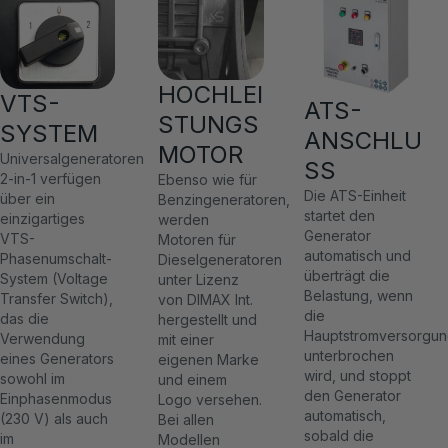
HOCHLEI
VTS-
ATS-
STUNGS
SYSTEM
ANSCHLU
MOTOR
Universalgeneratoren
SS
2-in-1 verfügen
Ebenso wie für
Die ATS-Einheit
über ein
Benzingeneratoren,
startet den
einzigartiges
werden
Generator
VTS-
Motoren für
automatisch und
Phasenumschalt-
Dieselgeneratoren
überträgt die
System (Voltage
unter Lizenz
Belastung, wenn
Transfer Switch),
von DIMAX Int.
die
das die
hergestellt und
Hauptstromversorgu
Verwendung
mit einer
unterbrochen
eines Generators
eigenen Marke
wird, und stoppt
sowohl im
und einem
den Generator
Einphasenmodus
Logo versehen.
automatisch,
(230 V) als auch
Bei allen
sobald die
im
Modellen