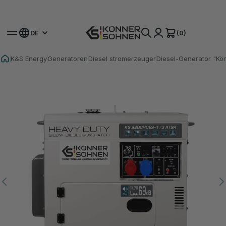
Hol dir deinen Bonus-Akku 🎁 20V Akku-Sets
(0)
DE
K&S Energy
Generatoren
Diesel stromerzeuger
Diesel-Generator "K