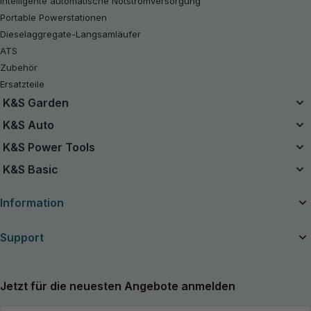
Intelligente automatische Notstromversorgung
Portable Powerstationen
Dieselaggregate-Langsamläufer
ATS
Zubehör
Ersatzteile
K&S Garden
Das Einzelbatteriesystem
K&S Auto
20V Akku-Sets
Luftkompressor
K&S Power Tools
B-Ware
Starthilfe Powerbank
Akku-Werkzeuge
K&S Basic
Kettensägen
Handstaubsauger
Benzin-Rasentraktor
Benzin-Generatoren K&S Basic
Ladegeräte für Autobatterien
Information
Rasenmäher
Inverter-Generatoren K&S Basic
Rasentrimmer
Über das Unternehmen
Support
Akkubetriebene Heckenscheren
Nützliche Artikel
Akku-Gartenscheren
Handbücher und Kataloge
Kontakte
Akku-Laubbläser
Neuigkeiten
Service und Reparatur
Jetzt für die neuesten Angebote anmelden
Grasschere
Händler
Allgemeine Garantie
Bodenhacken
Erweiterte Garantie