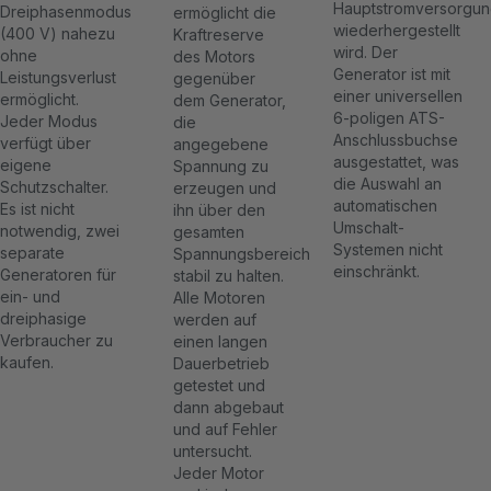
Hauptstromversorgu
Dreiphasenmodus
ermöglicht die
wiederhergestellt
(400 V) nahezu
Kraftreserve
wird. Der
ohne
des Motors
Generator ist mit
Leistungsverlust
gegenüber
einer universellen
ermöglicht.
dem Generator,
6-poligen ATS-
Jeder Modus
die
Anschlussbuchse
verfügt über
angegebene
ausgestattet, was
eigene
Spannung zu
die Auswahl an
Schutzschalter.
erzeugen und
automatischen
Es ist nicht
ihn über den
Umschalt-
notwendig, zwei
gesamten
Systemen nicht
separate
Spannungsbereich
einschränkt.
Generatoren für
stabil zu halten.
ein- und
Alle Motoren
dreiphasige
werden auf
Verbraucher zu
einen langen
kaufen.
Dauerbetrieb
getestet und
dann abgebaut
und auf Fehler
untersucht.
Jeder Motor