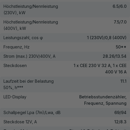
Höchstleistung/Nennleistung
6.5/6.0
(230V), kW
Höchstleistung/Nennleistung
7.5/7.0
(400V), kW
Leistungszahl, cos φ
1 (230V)/0,8 (400V)
Frequenz, Hz
50**
Strom (max.) 230V/400V, A
28.26/13.54
Steckdosen
1 x CEE 230 V 32 A, 1 x CEE
400 V 16 A
Laufzeit bei der Belastung
11.1
50%, h***
LED-Display
Betriebsstundenzähler,
Frequenz, Spannung
Schallpegel Lpa (7m)/Lwa, dB
69/94
Steckdose 12V, А
12/8.3