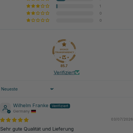
1
0
0
85.7
Verifiziert
Sort by
Wilhelm Franke
Germany
03/07/2026
Sehr gute Qualität und Lieferung