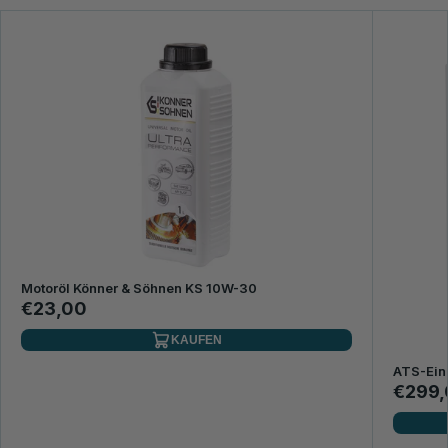
Motoröl Könner & Söhnen KS 10W-30
€23,00
KAUFEN
ATS-Ein
€299,