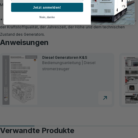
Motors und Betriebsmodus kann die Frequenz 49-54Hz betragen.
Jetzt anmelden!
Nein, danke
***Der Kraftstoffverbrauch hängt von vielen Faktoren ab, wie z.B. der Last,
der Kraftstoffqualität, der Jahreszeit, der Höhe und dem technischen
Zustand des Generators.
Anweisungen
Diesel Generatoren K&S
Bedienungsanleitung | Diesel
stromerzeuger
Verwandte Produkte