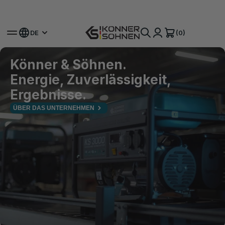
Hol dir deinen Bonus-Akku 🎁 20V Akku-Sets
(0)
DE
Könner & Söhnen.
Energie, Zuverlässigkeit,
Ergebnisse.
ÜBER DAS UNTERNEHMEN