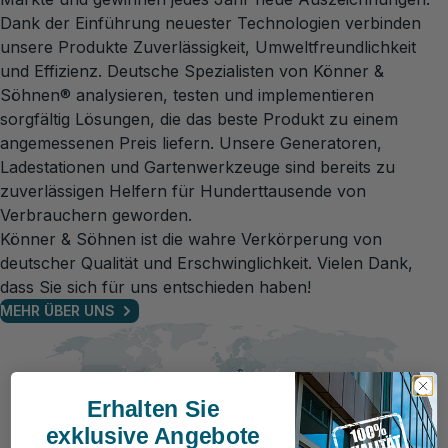
Dank der Einführung neuester Technologien verbinden
unsere Produkte Zuverlässigkeit, Umweltfreundlichkeit
und Effizienz. Deutsche Spezialisten von Könner &
Söhnen® analysieren, testen und implementieren
sorgfältig Lösungen, die das beste Produkt zu einem
angemessenen Preis liefern. Unsere Generatoren,
Ladestationen und Gartenwerkzeuge sind bereits zu
zuverlässigen Helfern für Hunderttausende von
Verbrauchern geworden.
Könner & Söhnen ist die wahre Verkörperung von
deutscher Qualität und Erschwinglichkeit. Vielen Dank,
dass Sie sich für uns entschieden haben!
MEHR ÜBER UNS
Erhalten Sie
exklusive Angebote