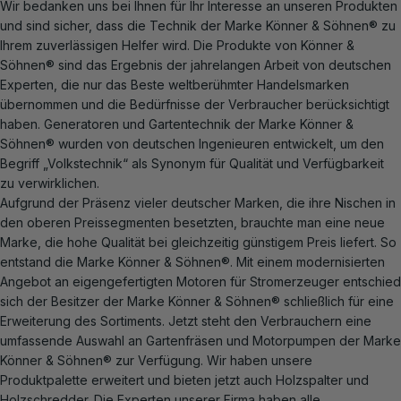
Wir bedanken uns bei Ihnen für Ihr Interesse an unseren Produkten
und sind sicher, dass die Technik der Marke Könner & Söhnen® zu
Ihrem zuverlässigen Helfer wird. Die Produkte von Könner &
Söhnen® sind das Ergebnis der jahrelangen Arbeit von deutschen
Experten, die nur das Beste weltberühmter Handelsmarken
übernommen und die Bedürfnisse der Verbraucher berücksichtigt
haben. Generatoren und Gartentechnik der Marke Könner &
Söhnen® wurden von deutschen Ingenieuren entwickelt, um den
Begriff „Volkstechnik“ als Synonym für Qualität und Verfügbarkeit
zu verwirklichen.
Aufgrund der Präsenz vieler deutscher Marken, die ihre Nischen in
den oberen Preissegmenten besetzten, brauchte man eine neue
Marke, die hohe Qualität bei gleichzeitig günstigem Preis liefert. So
entstand die Marke Könner & Söhnen®. Mit einem modernisierten
Angebot an eigengefertigten Motoren für Stromerzeuger entschied
sich der Besitzer der Marke Könner & Söhnen® schließlich für eine
Erweiterung des Sortiments. Jetzt steht den Verbrauchern eine
umfassende Auswahl an Gartenfräsen und Motorpumpen der Marke
Könner & Söhnen® zur Verfügung. Wir haben unsere
Produktpalette erweitert und bieten jetzt auch Holzspalter und
Holzschredder. Die Experten unserer Firma haben alle