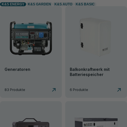
K&S ENERGY
K&S GARDEN
K&S AUTO
K&S BASIC
Generatoren
Balkonkraftwerk mit
Batteriespeicher
83 Produkte
6 Produkte