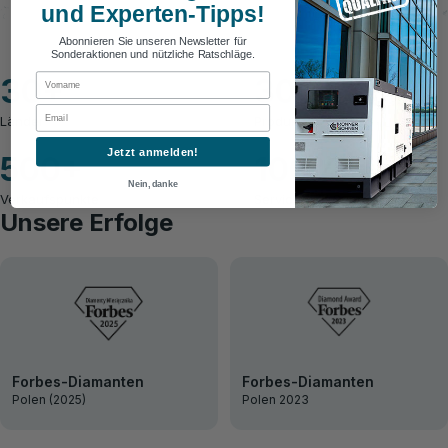
und Experten-Tipps!
Abonnieren Sie unseren Newsletter für
Sonderaktionen und nützliche Ratschläge.
First Name
30
+
300
+
Email
Länder
Produkte
Jetzt anmelden!
500
+
100
%
Nein, danke
Verkaufspunkte
Service und Support
Unsere Erfolge
Forbes-Diamanten
Forbes-Diamanten
Polen (2025)
Polen 2023